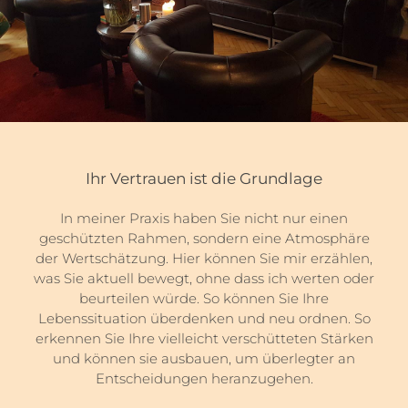
Ihr Vertrauen ist die Grundlage
In meiner Praxis haben Sie nicht nur einen
geschützten Rahmen, sondern eine Atmosphäre
der Wertschätzung. Hier können Sie mir erzählen,
was Sie aktuell bewegt, ohne dass ich werten oder
beurteilen würde. So können Sie Ihre
Lebenssituation überdenken und neu ordnen. So
erkennen Sie Ihre vielleicht verschütteten Stärken
und können sie ausbauen, um überlegter an
Entscheidungen heranzugehen.