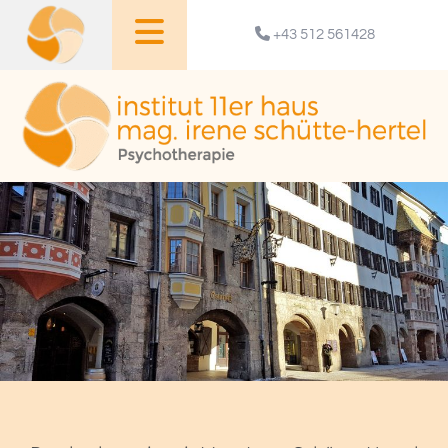

+43 512 561428