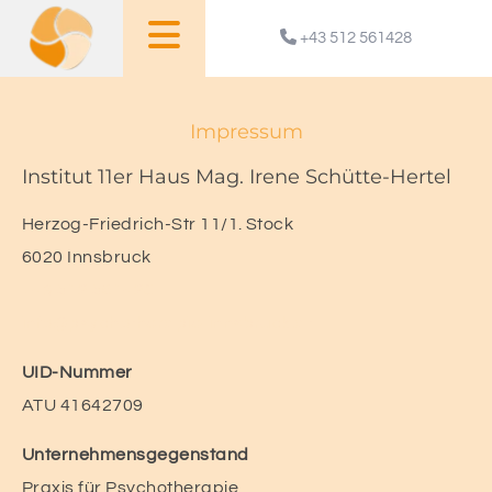

+43 512 561428
Impressum
Institut 11er Haus Mag. Irene Schütte-Hertel
Herzog-Friedrich-Str 11/1. Stock
6020 Innsbruck
+43 512 561428
info@psychotherapie-innsbruck.at
UID-Nummer
ATU 41642709
Unternehmensgegenstand
Praxis für Psychotherapie