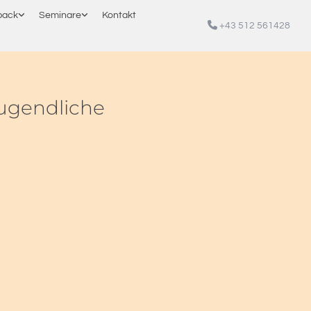
back
Seminare
Kontakt

+43 512 561428
Jugendliche